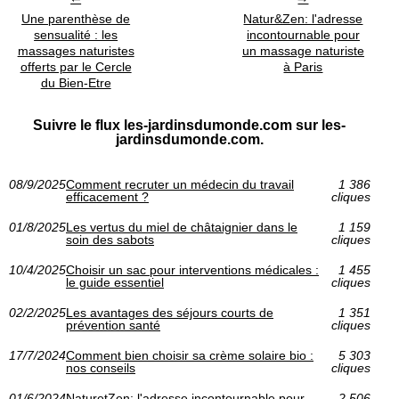
Une parenthèse de
Natur&Zen: l'adresse
sensualité : les
incontournable pour
massages naturistes
un massage naturiste
offerts par le Cercle
à Paris
du Bien-Etre
Suivre le flux les-jardinsdumonde.com sur les-
jardinsdumonde.com.
08/9/2025
Comment recruter un médecin du travail
1 386
efficacement ?
cliques
01/8/2025
Les vertus du miel de châtaignier dans le
1 159
soin des sabots
cliques
10/4/2025
Choisir un sac pour interventions médicales :
1 455
le guide essentiel
cliques
02/2/2025
Les avantages des séjours courts de
1 351
prévention santé
cliques
17/7/2024
Comment bien choisir sa crème solaire bio :
5 303
nos conseils
cliques
01/6/2024
NaturetZen: l'adresse incontournable pour
2 506