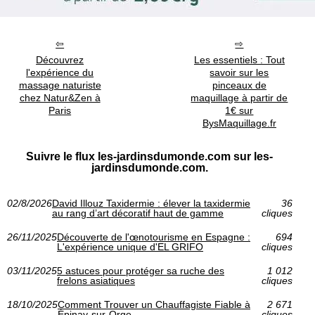
Découvrez
Les essentiels : Tout
l'expérience du
savoir sur les
massage naturiste
pinceaux de
chez Natur&Zen à
maquillage à partir de
Paris
1€ sur
BysMaquillage.fr
Suivre le flux les-jardinsdumonde.com sur les-
jardinsdumonde.com.
02/8/2026
David Illouz Taxidermie : élever la taxidermie
36
au rang d’art décoratif haut de gamme
cliques
26/11/2025
Découverte de l'œnotourisme en Espagne :
694
L'expérience unique d'EL GRIFO
cliques
03/11/2025
5 astuces pour protéger sa ruche des
1 012
frelons asiatiques
cliques
18/10/2025
Comment Trouver un Chauffagiste Fiable à
2 671
Épinay-sur-Orge
cliques