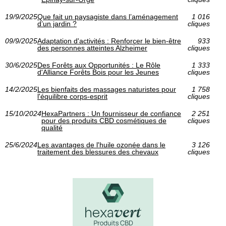
19/9/2025
Que fait un paysagiste dans l’aménagement
1 016
d’un jardin ?
cliques
09/9/2025
Adaptation d'activités : Renforcer le bien-être
933
des personnes atteintes Alzheimer
cliques
30/6/2025
Des Forêts aux Opportunités : Le Rôle
1 333
d'Alliance Forêts Bois pour les Jeunes
cliques
14/2/2025
Les bienfaits des massages naturistes pour
1 758
l'équilibre corps-esprit
cliques
15/10/2024
HexaPartners : Un fournisseur de confiance
2 251
pour des produits CBD cosmétiques de
cliques
qualité
25/6/2024
Les avantages de l'huile ozonée dans le
3 126
traitement des blessures des chevaux
cliques