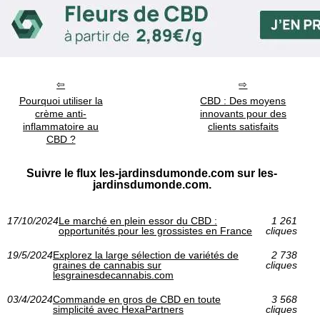
Pourquoi utiliser la
CBD : Des moyens
crème anti-
innovants pour des
inflammatoire au
clients satisfaits
CBD ?
Suivre le flux les-jardinsdumonde.com sur les-
jardinsdumonde.com.
17/10/2024
Le marché en plein essor du CBD :
1 261
opportunités pour les grossistes en France
cliques
19/5/2024
Explorez la large sélection de variétés de
2 738
graines de cannabis sur
cliques
lesgrainesdecannabis.com
03/4/2024
Commande en gros de CBD en toute
3 568
simplicité avec HexaPartners
cliques