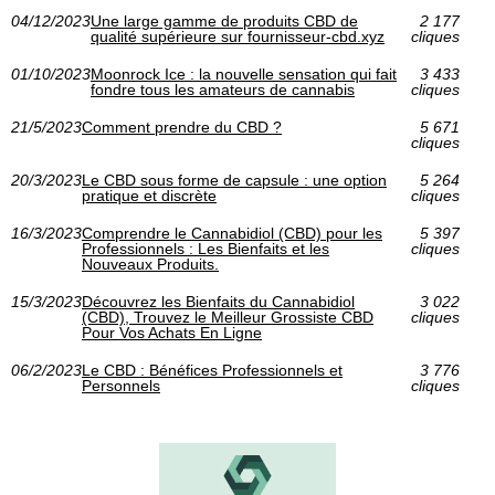
04/12/2023
Une large gamme de produits CBD de
2 177
qualité supérieure sur fournisseur-cbd.xyz
cliques
01/10/2023
Moonrock Ice : la nouvelle sensation qui fait
3 433
fondre tous les amateurs de cannabis
cliques
21/5/2023
Comment prendre du CBD ?
5 671
cliques
20/3/2023
Le CBD sous forme de capsule : une option
5 264
pratique et discrète
cliques
16/3/2023
Comprendre le Cannabidiol (CBD) pour les
5 397
Professionnels : Les Bienfaits et les
cliques
Nouveaux Produits.
15/3/2023
Découvrez les Bienfaits du Cannabidiol
3 022
(CBD), Trouvez le Meilleur Grossiste CBD
cliques
Pour Vos Achats En Ligne
06/2/2023
Le CBD : Bénéfices Professionnels et
3 776
Personnels
cliques