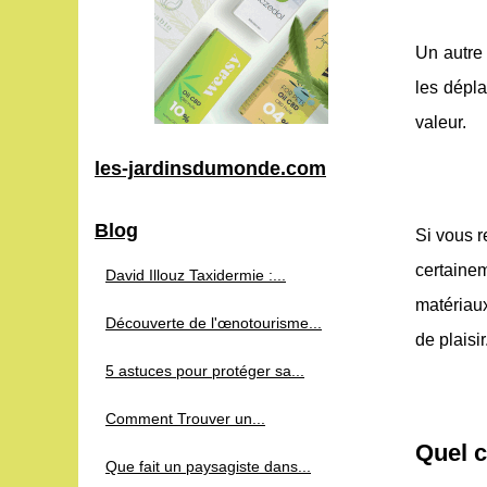
Un autre
les dépla
valeur.
les-jardinsdumonde.com
Blog
Si vous r
certainem
David Illouz Taxidermie :...
matériaux
Découverte de l'œnotourisme...
de plaisir
5 astuces pour protéger sa...
Comment Trouver un...
Quel c
Que fait un paysagiste dans...