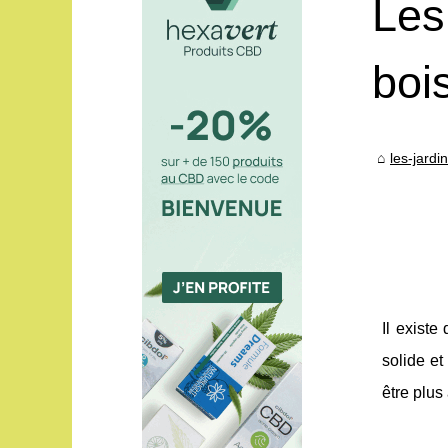
Les
boi
les-jard
Il existe
solide et
être plus