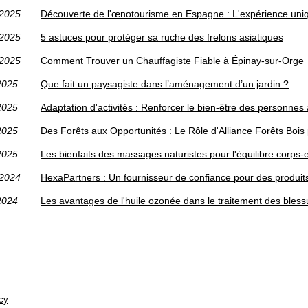
/2025
Découverte de l'œnotourisme en Espagne : L'expérience un
/2025
5 astuces pour protéger sa ruche des frelons asiatiques
/2025
Comment Trouver un Chauffagiste Fiable à Épinay-sur-Orge
2025
Que fait un paysagiste dans l’aménagement d’un jardin ?
2025
Adaptation d'activités : Renforcer le bien-être des personnes 
2025
Des Forêts aux Opportunités : Le Rôle d'Alliance Forêts Bois
2025
Les bienfaits des massages naturistes pour l'équilibre corps-e
/2024
HexaPartners : Un fournisseur de confiance pour des produi
2024
Les avantages de l'huile ozonée dans le traitement des bles
cy