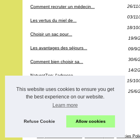
26/11
Comment recruter un médecin...
03/11
Les vertus du miel de...
18/10
Choisir un sac pour...
19/9/
Les avantages des séjours...
09/9/
30/6/
Comment bien choisir sa...
14/2/
NaturetZen: l'adresse...
15/10
Comment réussir ses études...
This website uses cookies to ensure you get
25/6/
the best experience on our website.
Une parenthèse de...
Learn more
Découvrez les secrets de...
Refuse Cookie
Allow cookies
© 2026
Les-jardinsdumonde.com
-
Voir votre portail
-
Cookies Poli